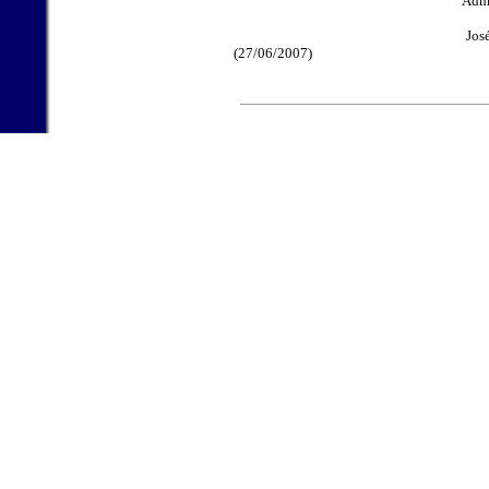
Administra
José Manuel Ayll
(27/06/2007)